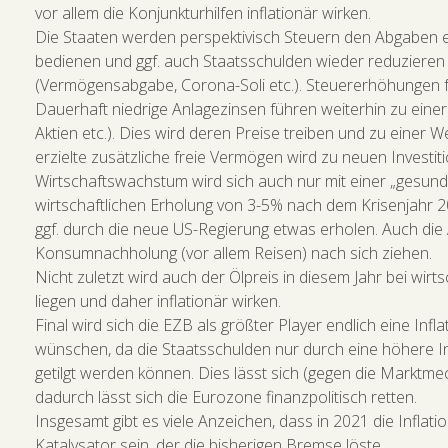
vor allem die Konjunkturhilfen inflationär wirken.
Die Staaten werden perspektivisch Steuern den Abgaben e
bedienen und ggf. auch Staatsschulden wieder reduzieren z
(Vermögensabgabe, Corona-Soli etc.). Steuererhöhungen füh
Dauerhaft niedrige Anlagezinsen führen weiterhin zu eine
Aktien etc.). Dies wird deren Preise treiben und zu einer
erzielte zusätzliche freie Vermögen wird zu neuen Investit
Wirtschaftswachstum wird sich auch nur mit einer „gesunde
wirtschaftlichen Erholung von 3-5% nach dem Krisenjahr 2
ggf. durch die neue US-Regierung etwas erholen. Auch di
Konsumnachholung (vor allem Reisen) nach sich ziehen.
Nicht zuletzt wird auch der Ölpreis in diesem Jahr bei wi
liegen und daher inflationär wirken.
Final wird sich die EZB als größter Player endlich eine Infl
wünschen, da die Staatsschulden nur durch eine höhere Infl
getilgt werden können. Dies lässt sich (gegen die Marktm
dadurch lässt sich die Eurozone finanzpolitisch retten.
Insgesamt gibt es viele Anzeichen, dass in 2021 die Infla
Katalysator sein, der die bisherigen Bremse löste.