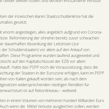
ie Gelder blieben isoliert und deckten entstandene Verluste
eben der inzwischen klaren Staatsschuldenkrise hat die
usmaßes gesetzt.
it enorm angestiegen, alles angeblich aufgrund von Corona-
g bzw. Reformierung der ohnehin bereits zuvor schwachen
der dauerhaften Absenkung der Leitzinsen (zur
t der Schuldenstaaten) vor allem auf den Ankauf von
schaffen. Diese Programme wurden laufend ausgeweitet und
icht auf den Kapitalschlüssel der EZB vor allem
kauft. Hatte das PSPP noch die Voraussetzung, dass die
ichtung der Staaten in der Eurozone erfolgen, kann im PEPP
eihen von Italien gekauft worden sein, als nach dem
arktgesetzen widersprechenden niedrigen Renditen für
genwachstum ist auf Rekordniveau – weltweit.
taaten in einem Volumen von mehreren hundert Milliarden Euro
. Auch wenn die Mittel Verluste ausgleichen sollen, werden