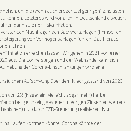
rhöhen, um die (wenn auch prozentual geringen) Zinslasten
u können. Letzteres wird vor allem in Deutschland diskutiert
ren dann zu einer Fiskalinflation.
r verstärkten Nachfrage nach Sachwertanlagen (Immobilien,
 Wertsteigerung von Vermögensanlagen führen. Das hieraus
ionen führen.
n“ Inflation erreichen lassen. Wir gehen in 2021 von einer
020 aus. Die Löhne steigen und der Welthandel kann sich
e Aufhebung der Corona-Einschränkungen wird eine
rtschaftlichem Aufschwung über dem Niedrigststand von 2020
ation von 2% (insgeheim vielleicht sogar mehr) herbei
ation bei gleichzeitig gesteuert niedrigen Zinsen entwertet /
echanismen) nur durch EZB-Steuerung realisieren. Nur
tion ins Laufen kommen könnte. Corona könnte der