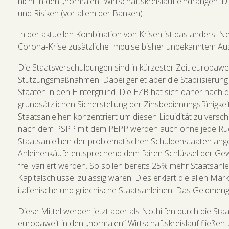
nicht in den „normalen“ Wirtschaftskreislauf eindrangen. D
und Risiken (vor allem der Banken).
In der aktuellen Kombination von Krisen ist das anders. N
Corona-Krise zusätzliche Impulse bisher unbekanntem A
Die Staatsverschuldungen sind in kürzester Zeit europawe
Stützungsmaßnahmen. Dabei geriet aber die Stabilisierun
Staaten in den Hintergrund. Die EZB hat sich daher nach 
grundsätzlichen Sicherstellung der Zinsbedienungsfähigkei
Staatsanleihen konzentriert um diesen Liquidität zu ver
nach dem PSPP mit dem PEPP werden auch ohne jede Rücks
Staatsanleihen der problematischen Schuldenstaaten ange
Anleihenkäufe entsprechend dem fairen Schlüssel der Gew
frei variiert werden. So sollen bereits 25% mehr Staatsanl
Kapitalschlüssel zulässig wären. Dies erklärt die allen M
italienische und griechische Staatsanleihen. Das Geldmen
Diese Mittel werden jetzt aber als Nothilfen durch die S
europaweit in den „normalen“ Wirtschaftskreislauf fließen