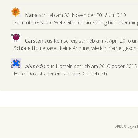
Nana
schrieb am
30. November 2016
um
9:19
Sehr interessnate Webseite! Ich bin zufällig hier aber mir 
Carsten
aus
Remscheid
schrieb am
7. April 2016
u
Schöne Homepage... keine Ahnung, wie ich hierhergekomme
abmedia
aus
Hameln
schrieb am
26. Oktober 2015
Hallo, Das ist aber ein schönes Gästebuch
ABBA
B-Lagen