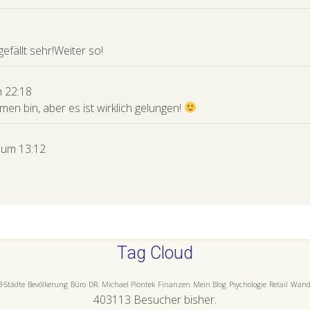
gefällt sehr!Weiter so!
m
22:18
n bin, aber es ist wirklich gelungen!
um
13:12
Tag Cloud
B-Städte
Bevölkerung
Büro
DR. Michael Piontek
Finanzen
Mein Blog
Psychologie
Retail
Wand
403113
Besucher bisher.